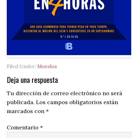
Filed Under:
Morelos
Reader
Deja una respuesta
Interactions
Tu dirección de correo electrónico no será
publicada.
Los campos obligatorios están
marcados con
*
Comentario
*