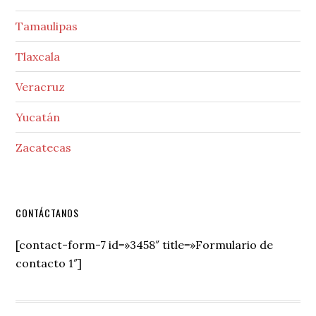
Tamaulipas
Tlaxcala
Veracruz
Yucatán
Zacatecas
Secondary
CONTÁCTANOS
Sidebar
[contact-form-7 id=»3458″ title=»Formulario de
contacto 1″]