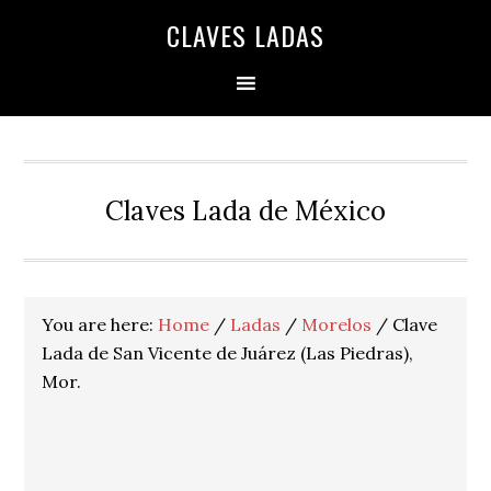
Skip
Skip
Skip
Skip
Skip
CLAVES LADAS
to
to
to
to
to
primary
main
primary
secondary
footer
navigation
content
sidebar
sidebar
Claves Lada de México
You are here:
Home
/
Ladas
/
Morelos
/
Clave
Lada de San Vicente de Juárez (Las Piedras),
Mor.