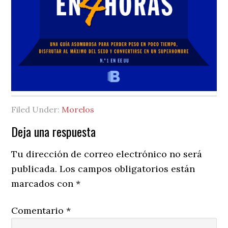
Filed Under:
Morelos
Reader
Deja una respuesta
Interactions
Tu dirección de correo electrónico no será
publicada.
Los campos obligatorios están
marcados con
*
Comentario
*