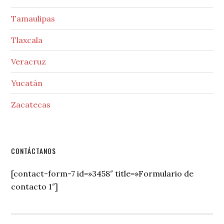
Tamaulipas
Tlaxcala
Veracruz
Yucatán
Zacatecas
Secondary
CONTÁCTANOS
Sidebar
[contact-form-7 id=»3458″ title=»Formulario de
contacto 1″]