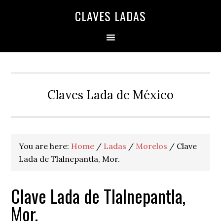
Skip
Skip
Skip
Skip
Skip
CLAVES LADAS
to
to
to
to
to
primary
main
primary
secondary
footer
navigation
content
sidebar
sidebar
Claves Lada de México
You are here:
Home
/
Ladas
/
Morelos
/
Clave
Lada de Tlalnepantla, Mor.
Clave Lada de Tlalnepantla,
Mor.