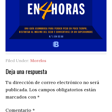
Filed Under:
Morelos
Reader
Deja una respuesta
Interactions
Tu dirección de correo electrónico no será
publicada.
Los campos obligatorios están
marcados con
*
Comentario
*