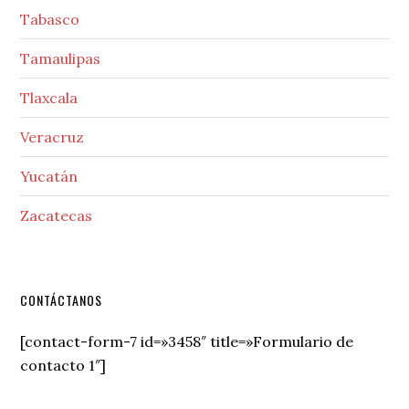
Tabasco
Tamaulipas
Tlaxcala
Veracruz
Yucatán
Zacatecas
Secondary
CONTÁCTANOS
Sidebar
[contact-form-7 id=»3458″ title=»Formulario de
contacto 1″]