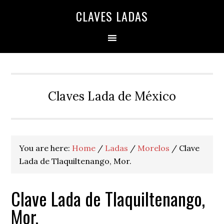
Skip
Skip
Skip
Skip
Skip
CLAVES LADAS
to
to
to
to
to
primary
main
primary
secondary
footer
navigation
content
sidebar
sidebar
Claves Lada de México
You are here:
Home
/
Ladas
/
Morelos
/
Clave
Lada de Tlaquiltenango, Mor.
Clave Lada de Tlaquiltenango,
Mor.