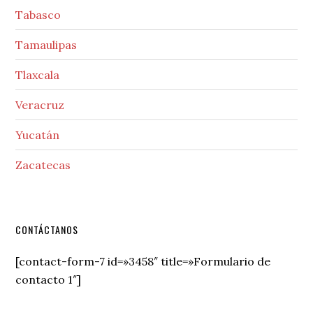
Tabasco
Tamaulipas
Tlaxcala
Veracruz
Yucatán
Zacatecas
Secondary
CONTÁCTANOS
Sidebar
[contact-form-7 id=»3458″ title=»Formulario de
contacto 1″]