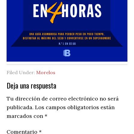
Filed Under:
Morelos
Reader
Deja una respuesta
Interactions
Tu dirección de correo electrónico no será
publicada.
Los campos obligatorios están
marcados con
*
Comentario
*