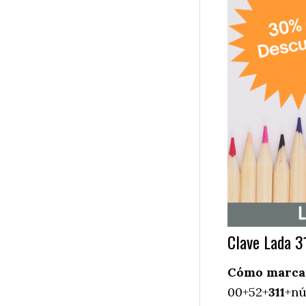
Clave Lada 3
Cómo marcar 
00+52+
311
+nú