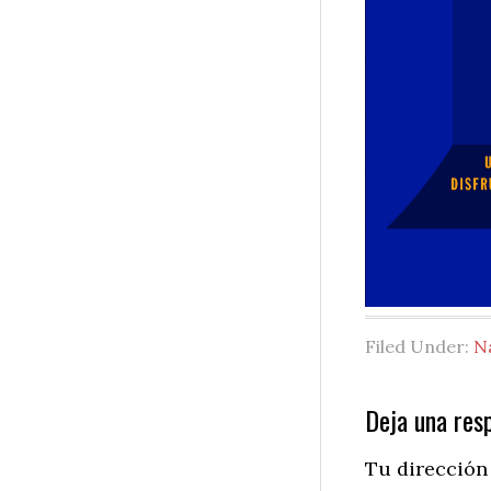
Filed Under:
N
Reader
Deja una res
Interactio
Tu dirección