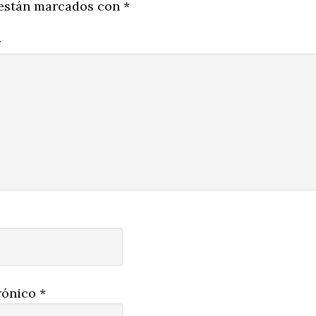
 están marcados con
*
*
rónico
*