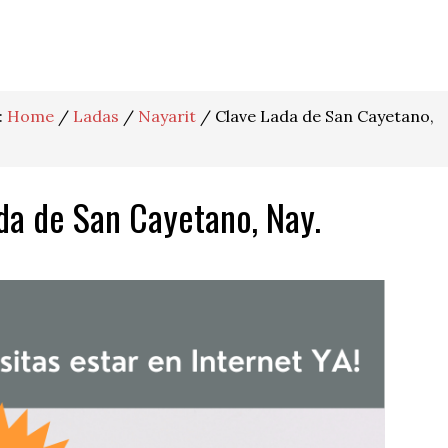
:
Home
/
Ladas
/
Nayarit
/
Clave Lada de San Cayetano,
da de San Cayetano, Nay.