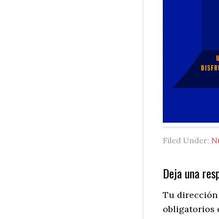
Filed Under:
N
Reader
Deja una res
Interactio
Tu dirección
obligatorios