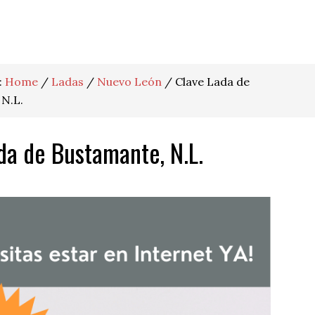
:
Home
/
Ladas
/
Nuevo León
/
Clave Lada de
N.L.
da de Bustamante, N.L.