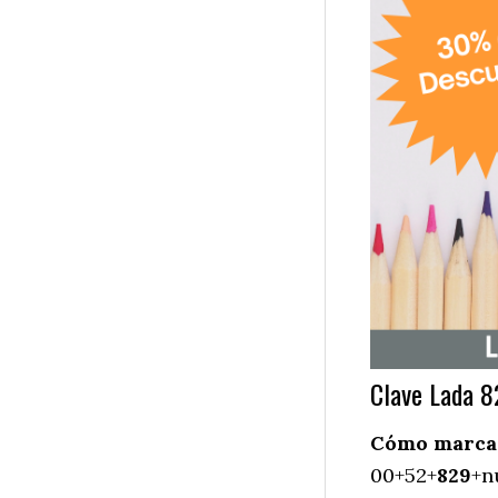
Clave Lada 8
Cómo marcar 
00+52+
829
+n