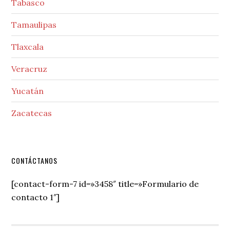
Tabasco
Tamaulipas
Tlaxcala
Veracruz
Yucatán
Zacatecas
Secondary
CONTÁCTANOS
Sidebar
[contact-form-7 id=»3458″ title=»Formulario de
contacto 1″]