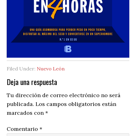
Filed Under:
Nuevo León
Reader
Deja una respuesta
Interactions
Tu dirección de correo electrónico no será
publicada.
Los campos obligatorios están
marcados con
*
Comentario
*