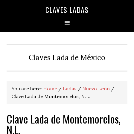
Skip
Skip
Skip
Skip
Skip
CLAVES LADAS
to
to
to
to
to
primary
main
primary
secondary
footer
navigation
content
sidebar
sidebar
Claves Lada de México
You are here:
Home
/
Ladas
/
Nuevo León
/
Clave Lada de Montemorelos, N.L.
Clave Lada de Montemorelos,
N.L.