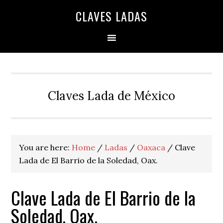
Skip
Skip
Skip
Skip
Skip
CLAVES LADAS
to
to
to
to
to
primary
main
primary
secondary
footer
navigation
content
sidebar
sidebar
Claves Lada de México
You are here:
Home
/
Ladas
/
Oaxaca
/
Clave
Lada de El Barrio de la Soledad, Oax.
Clave Lada de El Barrio de la
Soledad, Oax.