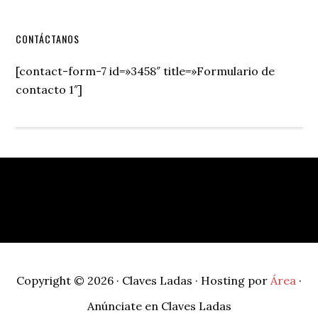
Secondary
CONTÁCTANOS
Sidebar
[contact-form-7 id=»3458″ title=»Formulario de
contacto 1″]
Footer
Copyright © 2026 · Claves Ladas · Hosting por
Área
·
Anúnciate en Claves Ladas