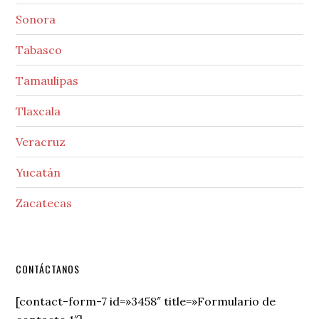
Sonora
Tabasco
Tamaulipas
Tlaxcala
Veracruz
Yucatán
Zacatecas
Secondary
CONTÁCTANOS
Sidebar
[contact-form-7 id=»3458″ title=»Formulario de