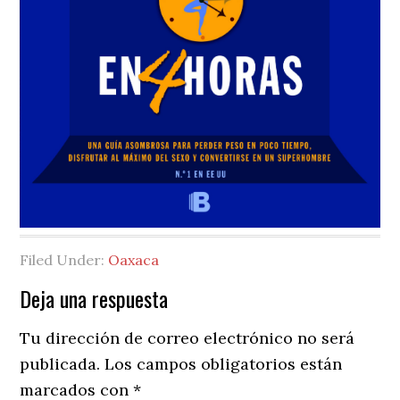
Filed Under:
Oaxaca
Reader
Deja una respuesta
Interactions
Tu dirección de correo electrónico no será
publicada.
Los campos obligatorios están
marcados con
*