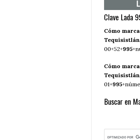
Clave Lada 9
Cómo marcar
Tequisistlán
00+52+
995
+n
Cómo marcar
Tequisistlán
01+
995
+númer
Buscar en Ma