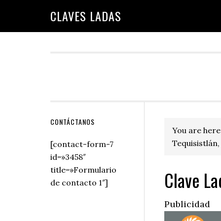
Skip
Skip
Skip
Skip
Skip
CLAVES LADAS
to
to
to
to
to
primary
main
primary
secondary
footer
navigation
content
sidebar
sidebar
Secondary
CONTÁCTANOS
You are here
Sidebar
Tequisistlán,
[contact-form-7
id=»3458″
title=»Formulario
Clave La
de contacto 1″]
Publicidad