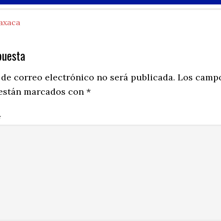
axaca
puesta
ns
 de correo electrónico no será publicada.
Los camp
 están marcados con
*
*