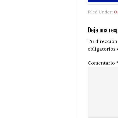
Filed Under:
O
Reader
Deja una res
Interactio
Tu dirección
obligatorios
Comentario