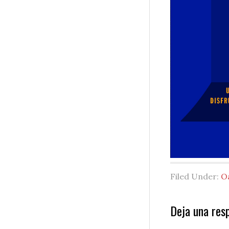
Filed Under:
O
Reader
Deja una res