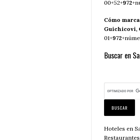
00+52+
972
+n
Cómo marcar
Guichicovi, 
01+
972
+númer
Buscar en San
Hoteles en S
Restaurantes