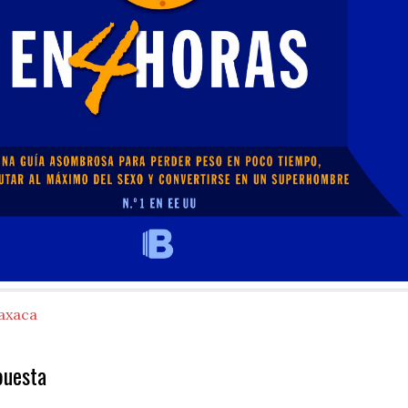
axaca
puesta