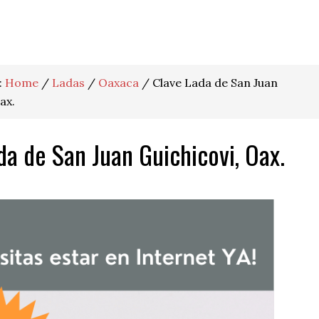
:
Home
/
Ladas
/
Oaxaca
/
Clave Lada de San Juan
ax.
da de San Juan Guichicovi, Oax.