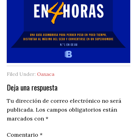
Filed Under:
Oaxaca
Reader
Deja una respuesta
Interactions
Tu dirección de correo electrónico no será
publicada.
Los campos obligatorios están
marcados con
*
Comentario
*