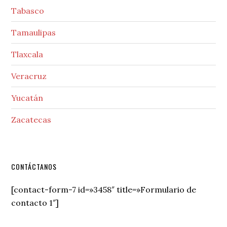
Tabasco
Tamaulipas
Tlaxcala
Veracruz
Yucatán
Zacatecas
Secondary
CONTÁCTANOS
Sidebar
[contact-form-7 id=»3458″ title=»Formulario de
contacto 1″]