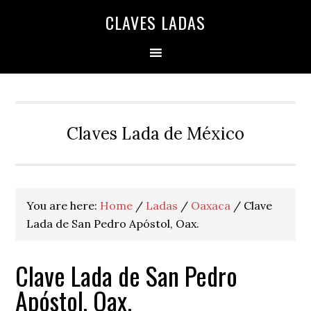
Skip
Skip
Skip
Skip
Skip
CLAVES LADAS
to
to
to
to
to
primary
main
primary
secondary
footer
navigation
content
sidebar
sidebar
Claves Lada de México
You are here:
Home
/
Ladas
/
Oaxaca
/
Clave
Lada de San Pedro Apóstol, Oax.
Clave Lada de San Pedro
Apóstol, Oax.