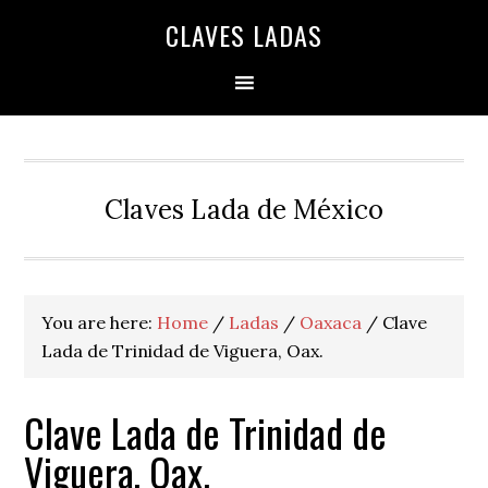
Skip
Skip
Skip
Skip
Skip
CLAVES LADAS
to
to
to
to
to
primary
main
primary
secondary
footer
navigation
content
sidebar
sidebar
Claves Lada de México
You are here:
Home
/
Ladas
/
Oaxaca
/
Clave
Lada de Trinidad de Viguera, Oax.
Clave Lada de Trinidad de
Viguera, Oax.