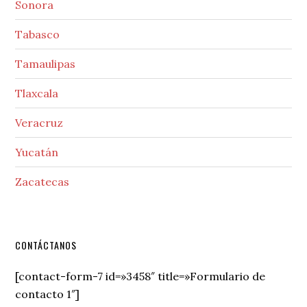
Sonora
Tabasco
Tamaulipas
Tlaxcala
Veracruz
Yucatán
Zacatecas
Secondary
CONTÁCTANOS
Sidebar
[contact-form-7 id=»3458″ title=»Formulario de
contacto 1″]