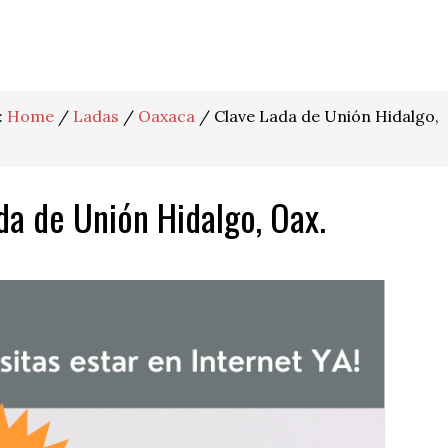
:
Home
/
Ladas
/
Oaxaca
/
Clave Lada de Unión Hidalgo,
da de Unión Hidalgo, Oax.