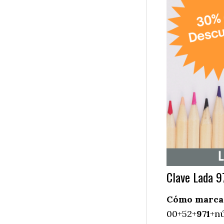
Clave Lada 9
Cómo marcar 
00+52+
971
+nú