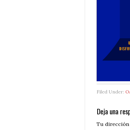
Filed Under:
O
Reader
Deja una res
Interactio
Tu dirección