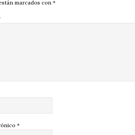
 están marcados con
*
*
rónico
*