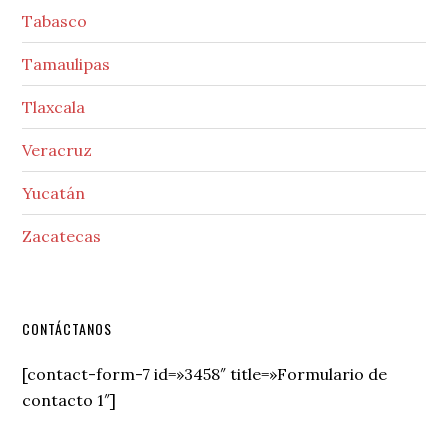
Tabasco
Tamaulipas
Tlaxcala
Veracruz
Yucatán
Zacatecas
Secondary
CONTÁCTANOS
Sidebar
[contact-form-7 id=»3458″ title=»Formulario de
contacto 1″]