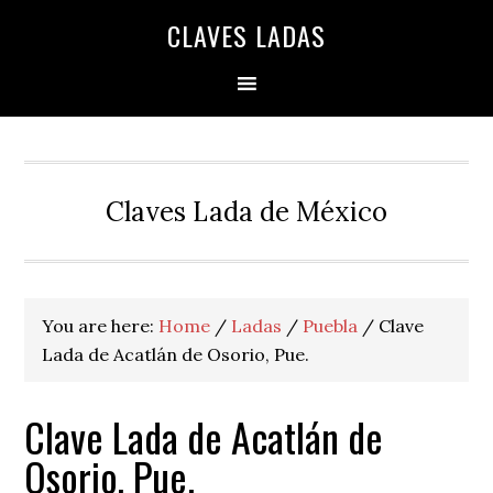
Skip
Skip
Skip
Skip
Skip
CLAVES LADAS
to
to
to
to
to
primary
main
primary
secondary
footer
navigation
content
sidebar
sidebar
Claves Lada de México
You are here:
Home
/
Ladas
/
Puebla
/
Clave
Lada de Acatlán de Osorio, Pue.
Clave Lada de Acatlán de
Osorio, Pue.