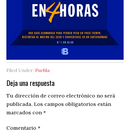
Filed Under:
Puebla
Reader
Deja una respuesta
Interactions
Tu dirección de correo electrónico no será
publicada.
Los campos obligatorios están
marcados con
*
Comentario
*