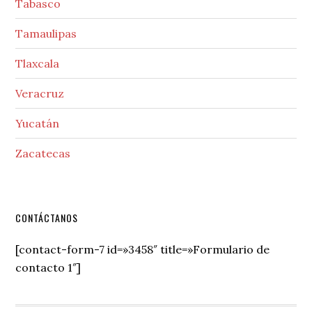
Tabasco
Tamaulipas
Tlaxcala
Veracruz
Yucatán
Zacatecas
Secondary
CONTÁCTANOS
Sidebar
[contact-form-7 id=»3458″ title=»Formulario de
contacto 1″]