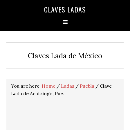
Skip
Skip
Skip
Skip
Skip
CLAVES LADAS
to
to
to
to
to
primary
main
primary
secondary
footer
navigation
content
sidebar
sidebar
Claves Lada de México
You are here:
Home
/
Ladas
/
Puebla
/
Clave
Lada de Acatzingo, Pue.