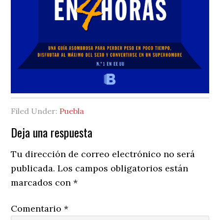
Filed Under:
Puebla
Reader
Deja una respuesta
Interactions
Tu dirección de correo electrónico no será
publicada.
Los campos obligatorios están
marcados con
*
Comentario
*