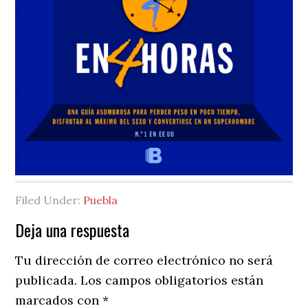
Filed Under:
Puebla
Reader
Deja una respuesta
Interactions
Tu dirección de correo electrónico no será
publicada.
Los campos obligatorios están
marcados con
*