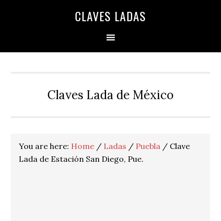
Skip
Skip
Skip
Skip
Skip
CLAVES LADAS
to
to
to
to
to
primary
main
primary
secondary
footer
navigation
content
sidebar
sidebar
Claves Lada de México
You are here:
Home
/
Ladas
/
Puebla
/
Clave
Lada de Estación San Diego, Pue.