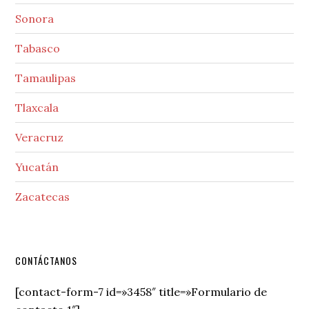
Sonora
Tabasco
Tamaulipas
Tlaxcala
Veracruz
Yucatán
Zacatecas
Secondary
CONTÁCTANOS
Sidebar
[contact-form-7 id=»3458″ title=»Formulario de