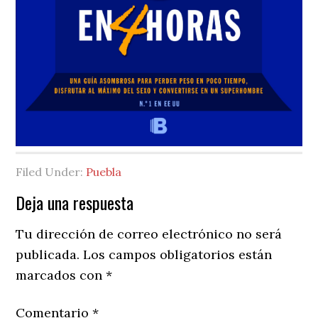
Filed Under:
Puebla
Reader
Deja una respuesta
Interactions
Tu dirección de correo electrónico no será
publicada.
Los campos obligatorios están
marcados con
*
Comentario
*