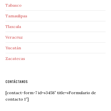
Tabasco
Tamaulipas
Tlaxcala
Veracruz
Yucatán
Zacatecas
Secondary
CONTÁCTANOS
Sidebar
[contact-form-7 id=»3458″ title=»Formulario de
contacto 1″]