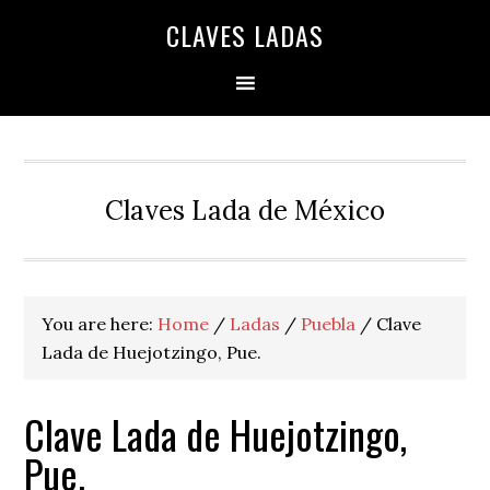
Skip
Skip
Skip
Skip
Skip
CLAVES LADAS
to
to
to
to
to
primary
main
primary
secondary
footer
navigation
content
sidebar
sidebar
Claves Lada de México
You are here:
Home
/
Ladas
/
Puebla
/
Clave
Lada de Huejotzingo, Pue.
Clave Lada de Huejotzingo,
Pue.