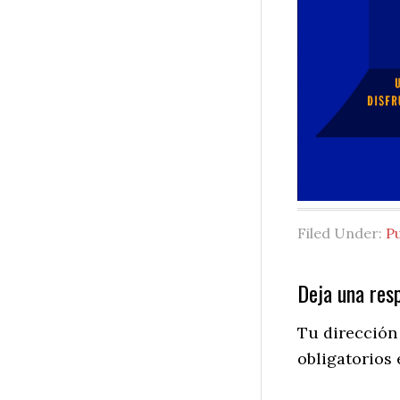
Filed Under:
P
Reader
Deja una res
Interactio
Tu dirección
obligatorios