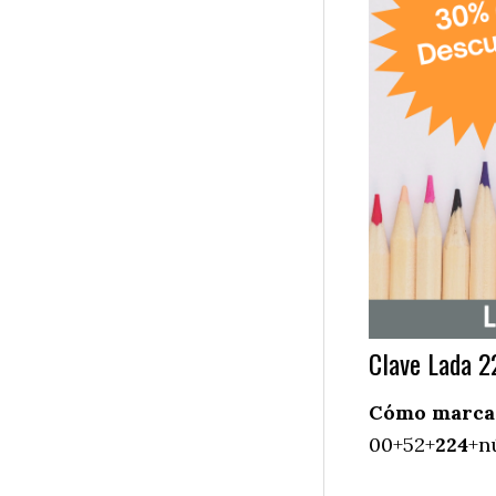
Clave Lada 2
Cómo marcar 
00+52+
224
+n