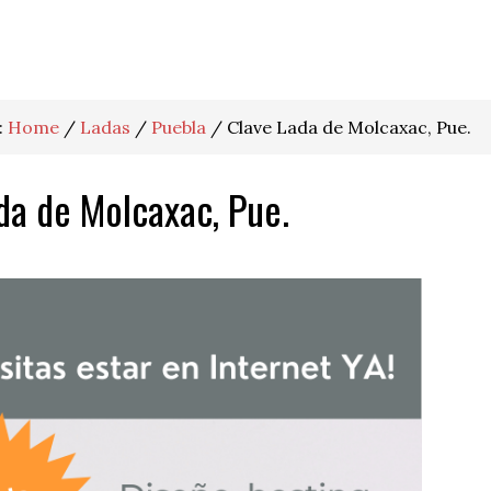
:
Home
/
Ladas
/
Puebla
/
Clave Lada de Molcaxac, Pue.
da de Molcaxac, Pue.