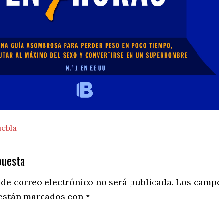
uebla
puesta
ns
 de correo electrónico no será publicada.
Los camp
 están marcados con
*