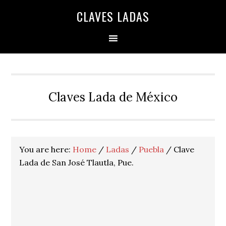
Skip
Skip
Skip
Skip
Skip
CLAVES LADAS
to
to
to
to
to
primary
main
primary
secondary
footer
navigation
content
sidebar
sidebar
Claves Lada de México
You are here:
Home
/
Ladas
/
Puebla
/
Clave
Lada de San José Tlautla, Pue.