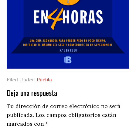
Filed Under:
Puebla
Reader
Deja una respuesta
Interactions
Tu dirección de correo electrónico no será
publicada.
Los campos obligatorios están
marcados con
*