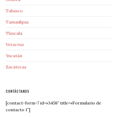
Tabasco
Tamaulipas
Tlaxcala
Veracruz
Yucatán
Zacatecas
Secondary
CONTÁCTANOS
Sidebar
[contact-form-7 id=»3458″ title=»Formulario de
contacto 1″]