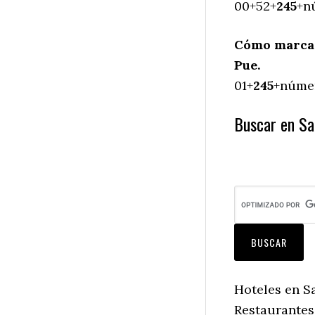
00+52+
245
+n
Cómo marcar
Pue.
01+
245
+númer
Buscar en Sa
Hoteles en S
Restaurantes