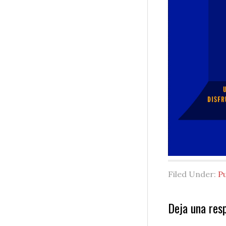
Filed Under:
P
Reader
Deja una res