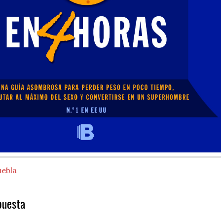
uebla
puesta