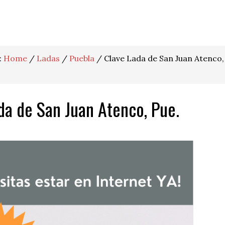
:
Home
/
Ladas
/
Puebla
/
Clave Lada de San Juan Atenco,
da de San Juan Atenco, Pue.