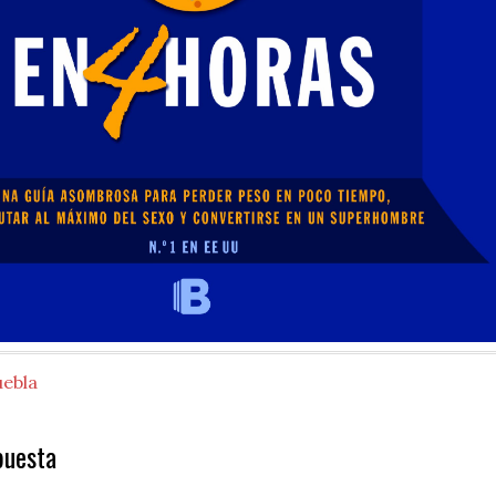
uebla
puesta