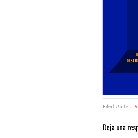
Filed Under:
P
Reader
Deja una res