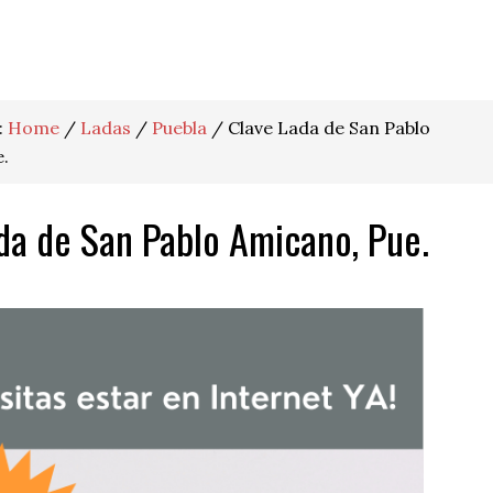
:
Home
/
Ladas
/
Puebla
/
Clave Lada de San Pablo
.
da de San Pablo Amicano, Pue.