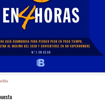
uebla
puesta