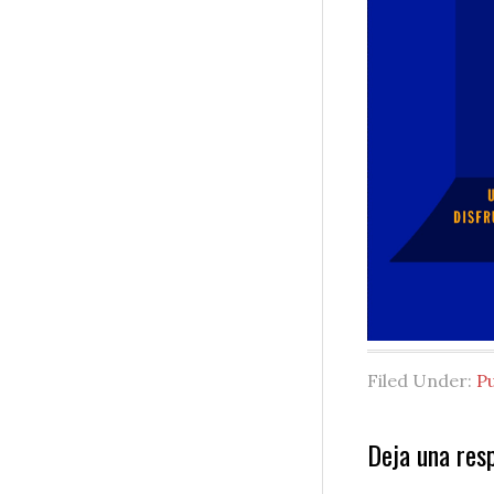
Filed Under:
P
Reader
Deja una res