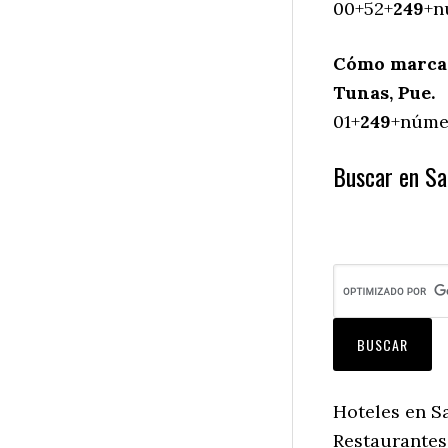
00+52+
249
+n
Cómo marcar 
Tunas, Pue.
01+
249
+númer
Buscar en San
Hoteles en Sa
Restaurantes