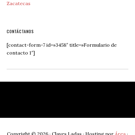
Zacatecas
Secondary
CONTÁCTANOS
Sidebar
[contact-form-7 id=»3458″ title=»Formulario de
contacto 1″]
Footer
Copyright © 2026 · Claves Ladas · Hosting por
Área
·