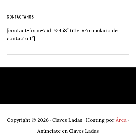
Secondary
CONTÁCTANOS
Sidebar
[contact-form-7 id=»3458″ title=»Formulario de
contacto 1″]
Footer
Copyright © 2026 · Claves Ladas · Hosting por
Área
·
Anúnciate en Claves Ladas