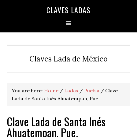
Skip
Skip
Skip
Skip
Skip
CLAVES LADAS
to
to
to
to
to
primary
main
primary
secondary
footer
navigation
content
sidebar
sidebar
Claves Lada de México
You are here:
Home
/
Ladas
/
Puebla
/
Clave
Lada de Santa Inés Ahuatempan, Pue.
Clave Lada de Santa Inés
Ahuatempan, Pue.