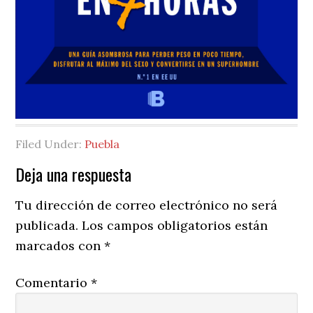
Filed Under:
Puebla
Reader
Deja una respuesta
Interactions
Tu dirección de correo electrónico no será
publicada.
Los campos obligatorios están
marcados con
*
Comentario
*