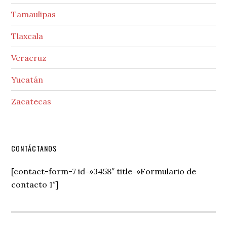
Tamaulipas
Tlaxcala
Veracruz
Yucatán
Zacatecas
Secondary
CONTÁCTANOS
Sidebar
[contact-form-7 id=»3458″ title=»Formulario de
contacto 1″]