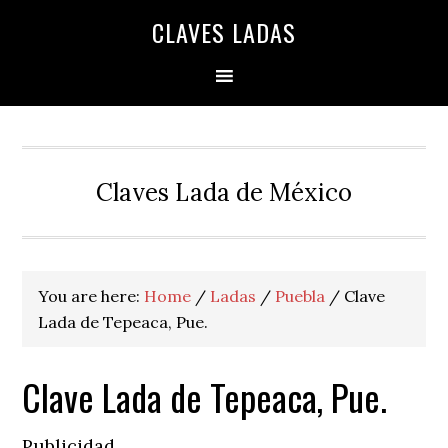
Skip
Skip
Skip
Skip
Skip
CLAVES LADAS
to
to
to
to
to
primary
main
primary
secondary
footer
navigation
content
sidebar
sidebar
Claves Lada de México
You are here:
Home
/
Ladas
/
Puebla
/
Clave
Lada de Tepeaca, Pue.
Clave Lada de Tepeaca, Pue.
Publicidad