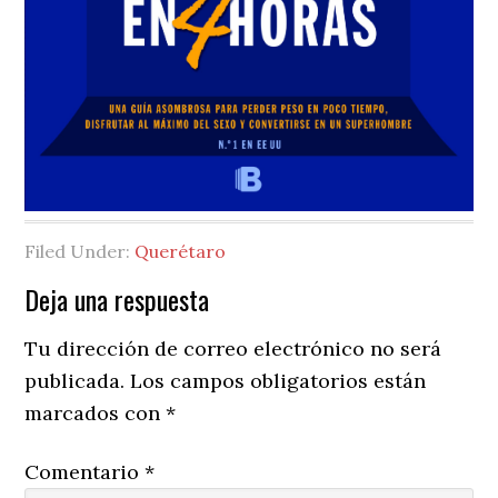
Filed Under:
Querétaro
Reader
Deja una respuesta
Interactions
Tu dirección de correo electrónico no será
publicada.
Los campos obligatorios están
marcados con
*
Comentario
*