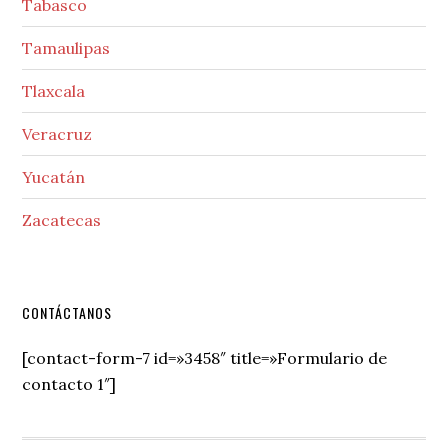
Tabasco
Tamaulipas
Tlaxcala
Veracruz
Yucatán
Zacatecas
Secondary
CONTÁCTANOS
Sidebar
[contact-form-7 id=»3458″ title=»Formulario de
contacto 1″]