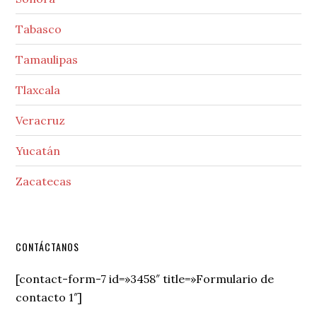
Tabasco
Tamaulipas
Tlaxcala
Veracruz
Yucatán
Zacatecas
Secondary
CONTÁCTANOS
Sidebar
[contact-form-7 id=»3458″ title=»Formulario de
contacto 1″]