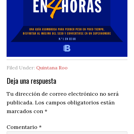
Filed Under:
Quintana Roo
Reader
Deja una respuesta
Interactions
Tu dirección de correo electrónico no será
publicada.
Los campos obligatorios están
marcados con
*
Comentario
*