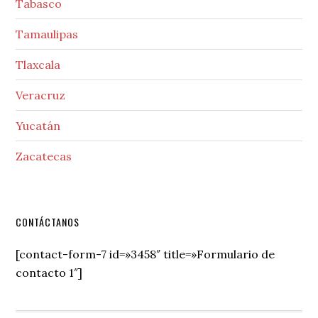
Tabasco
Tamaulipas
Tlaxcala
Veracruz
Yucatán
Zacatecas
Secondary
CONTÁCTANOS
Sidebar
[contact-form-7 id=»3458″ title=»Formulario de
contacto 1″]