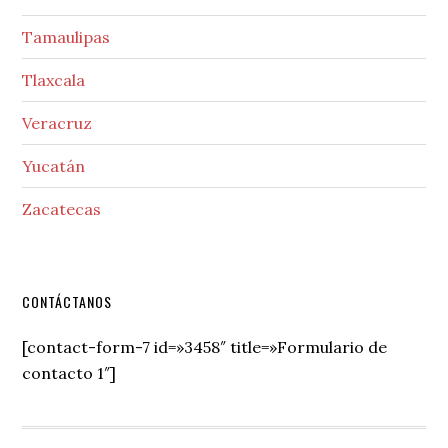
Tamaulipas
Tlaxcala
Veracruz
Yucatán
Zacatecas
Secondary
CONTÁCTANOS
Sidebar
[contact-form-7 id=»3458″ title=»Formulario de
contacto 1″]