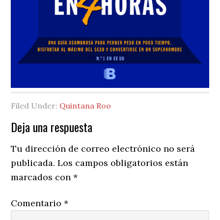
Filed Under:
Quintana Roo
Reader
Deja una respuesta
Interactions
Tu dirección de correo electrónico no será
publicada.
Los campos obligatorios están
marcados con
*
Comentario
*