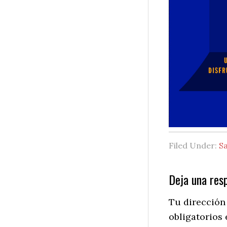
Filed Under:
Sa
Reader
Deja una res
Interactio
Tu dirección
obligatorios