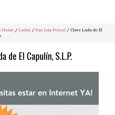
:
Home
/
Ladas
/
San Luis Potosí
/
Clave Lada de El
.
a de El Capulín, S.L.P.