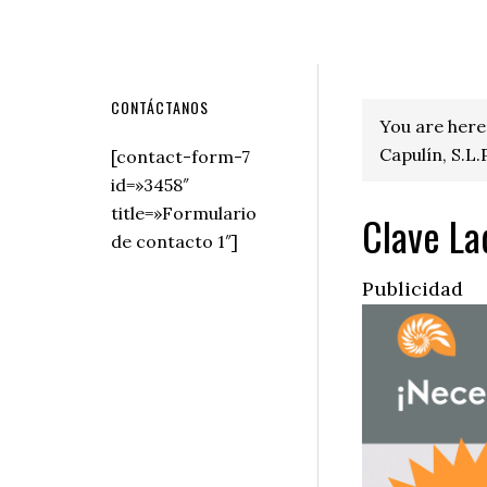
Secondary
CONTÁCTANOS
You are here
Sidebar
Capulín, S.L.P
[contact-form-7
id=»3458″
title=»Formulario
Clave Lad
de contacto 1″]
Publicidad