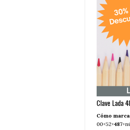
Clave Lada 4
Cómo marcar 
00+52+
487
+n