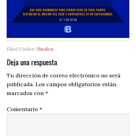
Filed Under:
Sinaloa
Reader
Deja una respuesta
Interactions
Tu dirección de correo electrónico no será
publicada.
Los campos obligatorios están
marcados con
*
Comentario
*