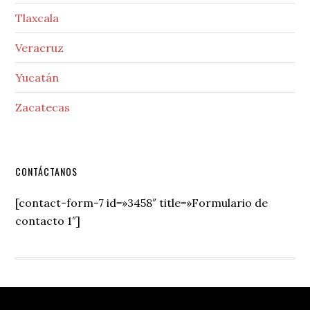
Tlaxcala
Veracruz
Yucatán
Zacatecas
Secondary
CONTÁCTANOS
Sidebar
[contact-form-7 id=»3458″ title=»Formulario de
contacto 1″]