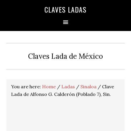
Skip
Skip
Skip
Skip
Skip
CLAVES LADAS
to
to
to
to
to
primary
main
primary
secondary
footer
navigation
content
sidebar
sidebar
Claves Lada de México
You are here:
Home
/
Ladas
/
Sinaloa
/
Clave
Lada de Alfonso G. Calderón (Poblado 7), Sin.