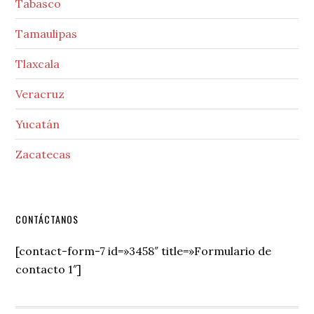
Tabasco
Tamaulipas
Tlaxcala
Veracruz
Yucatán
Zacatecas
Secondary
CONTÁCTANOS
Sidebar
[contact-form-7 id=»3458″ title=»Formulario de
contacto 1″]