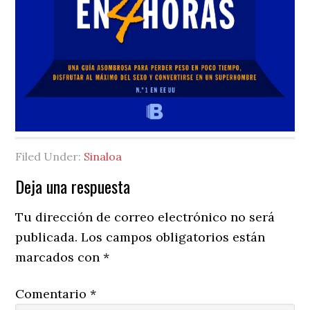
Filed Under:
Sinaloa
Reader
Deja una respuesta
Interactions
Tu dirección de correo electrónico no será
publicada.
Los campos obligatorios están
marcados con
*
Comentario
*