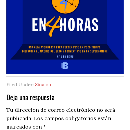
Filed Under:
Sinaloa
Reader
Deja una respuesta
Interactions
Tu dirección de correo electrónico no será
publicada.
Los campos obligatorios están
marcados con
*