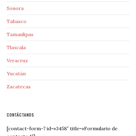
Sonora
Tabasco
Tamaulipas
Tlaxcala
Veracruz
Yucatán
Zacatecas
Secondary
CONTÁCTANOS
Sidebar
[contact-form-7 id=»3458″ title=»Formulario de