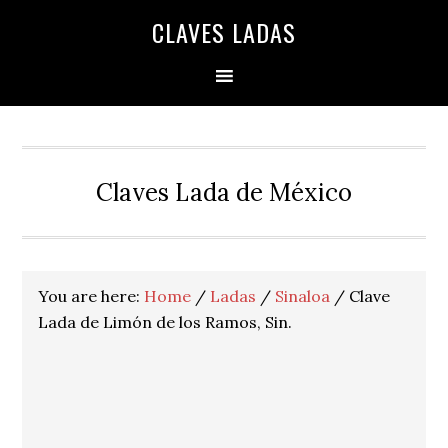
Skip
Skip
Skip
Skip
Skip
CLAVES LADAS
to
to
to
to
to
primary
main
primary
secondary
footer
navigation
content
sidebar
sidebar
Claves Lada de México
You are here:
Home
/
Ladas
/
Sinaloa
/
Clave
Lada de Limón de los Ramos, Sin.