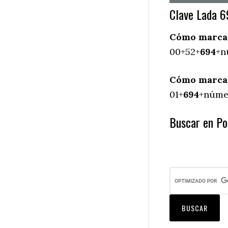
Clave Lada 6
Cómo marcar 
00+52+
694
+n
Cómo marcar 
01+
694
+númer
Buscar en Pot