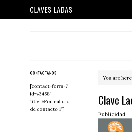
Skip
Skip
Skip
Skip
Skip
CLAVES LADAS
to
to
to
to
to
primary
main
primary
secondary
footer
navigation
content
sidebar
sidebar
Secondary
CONTÁCTANOS
You are here
Sidebar
[contact-form-7
id=»3458″
Clave Lad
title=»Formulario
de contacto 1″]
Publicidad