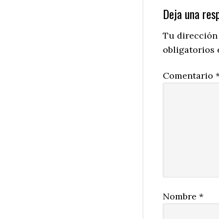
Reader
Deja una res
Interactio
Tu dirección
obligatorios
Comentario
Nombre
*