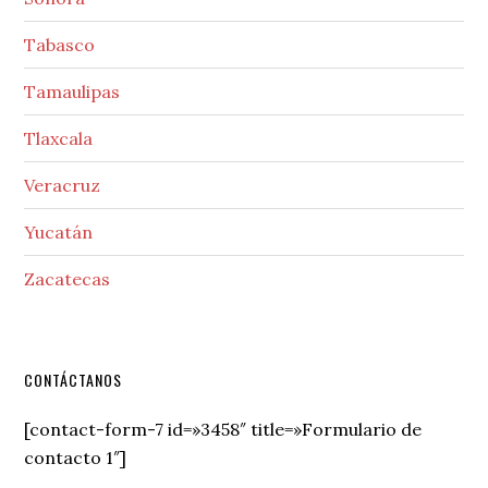
Tabasco
Tamaulipas
Tlaxcala
Veracruz
Yucatán
Zacatecas
Secondary
CONTÁCTANOS
Sidebar
[contact-form-7 id=»3458″ title=»Formulario de
contacto 1″]