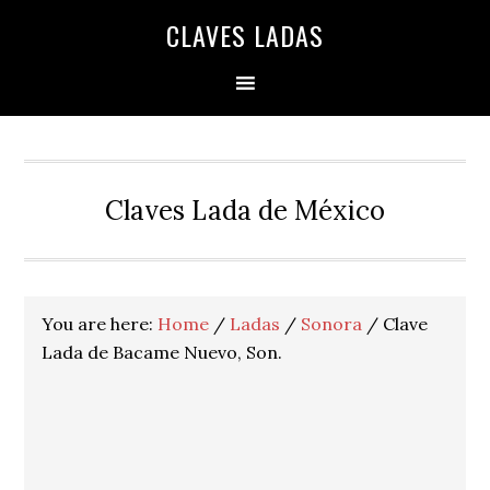
Skip
Skip
Skip
Skip
Skip
CLAVES LADAS
to
to
to
to
to
primary
main
primary
secondary
footer
navigation
content
sidebar
sidebar
Claves Lada de México
You are here:
Home
/
Ladas
/
Sonora
/
Clave
Lada de Bacame Nuevo, Son.