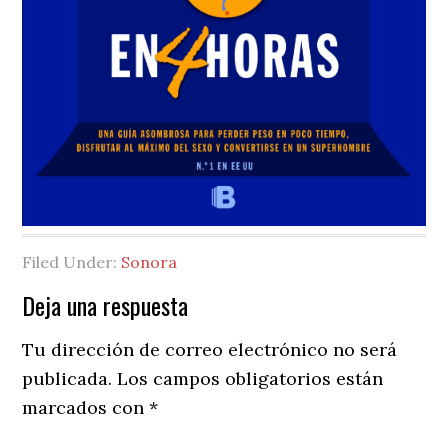
Filed Under:
Sonora
Reader
Deja una respuesta
Interactions
Tu dirección de correo electrónico no será
publicada.
Los campos obligatorios están
marcados con
*