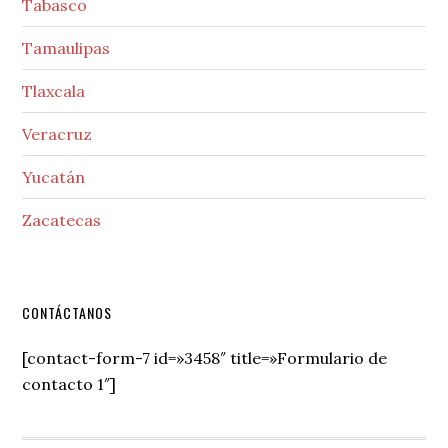
Tabasco
Tamaulipas
Tlaxcala
Veracruz
Yucatán
Zacatecas
Secondary
CONTÁCTANOS
Sidebar
[contact-form-7 id=»3458″ title=»Formulario de
contacto 1″]