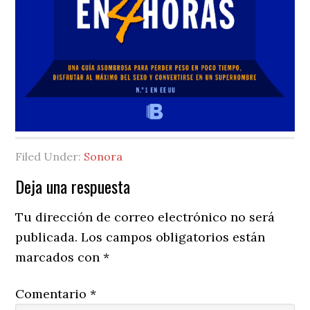
Filed Under:
Sonora
Reader
Deja una respuesta
Interactions
Tu dirección de correo electrónico no será
publicada.
Los campos obligatorios están
marcados con
*
Comentario
*