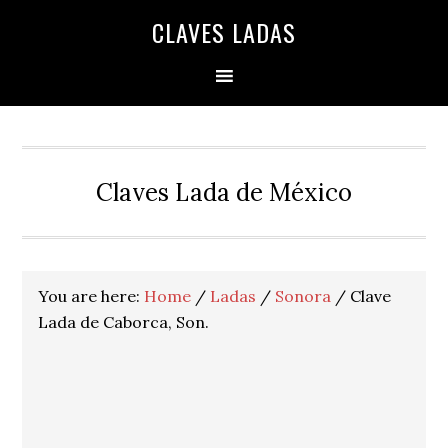
Skip
Skip
Skip
Skip
Skip
CLAVES LADAS
to
to
to
to
to
primary
main
primary
secondary
footer
navigation
content
sidebar
sidebar
Claves Lada de México
You are here:
Home
/
Ladas
/
Sonora
/
Clave
Lada de Caborca, Son.