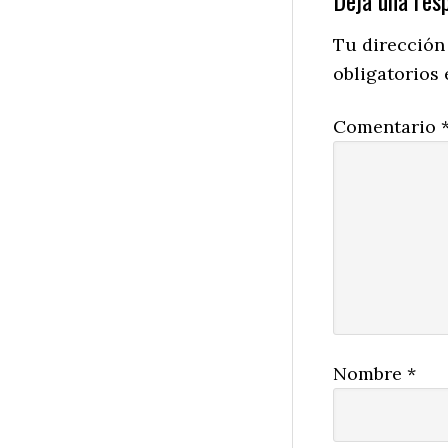
Reader
Interactio
Tu dirección
obligatorios
Comentario
Nombre
*