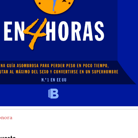
onora
puesta