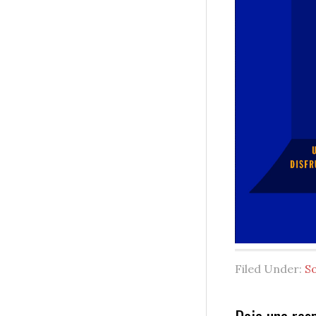
Filed Under:
S
Deja una res