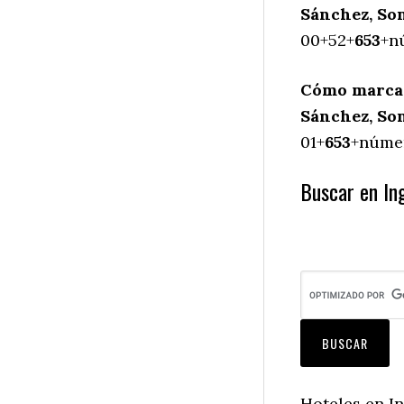
Sánchez, Son
00+52+
653
+n
Cómo marcar 
Sánchez, Son
01+
653
+númer
Buscar en Ing
Hoteles en In