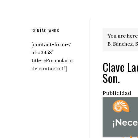
Secondary
CONTÁCTANOS
You are here
Sidebar
B. Sánchez, 
[contact-form-7
id=»3458″
title=»Formulario
Clave La
de contacto 1″]
Son.
Publicidad