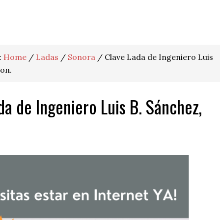
:
Home
/
Ladas
/
Sonora
/
Clave Lada de Ingeniero Luis
Son.
da de Ingeniero Luis B. Sánchez,