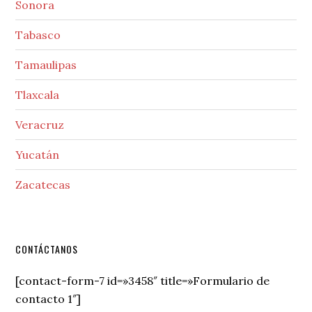
Sonora
Tabasco
Tamaulipas
Tlaxcala
Veracruz
Yucatán
Zacatecas
Secondary
CONTÁCTANOS
Sidebar
[contact-form-7 id=»3458″ title=»Formulario de
contacto 1″]