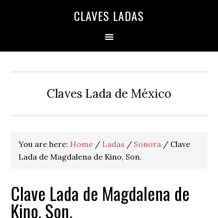
Skip
Skip
Skip
Skip
Skip
CLAVES LADAS
to
to
to
to
to
primary
main
primary
secondary
footer
navigation
content
sidebar
sidebar
Claves Lada de México
You are here:
Home
/
Ladas
/
Sonora
/
Clave
Lada de Magdalena de Kino, Son.
Clave Lada de Magdalena de
Kino, Son.