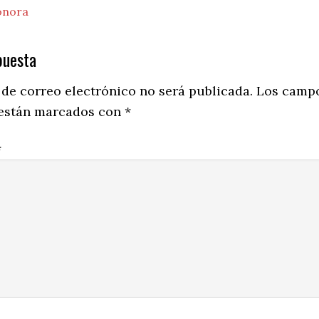
onora
puesta
ns
 de correo electrónico no será publicada.
Los camp
 están marcados con
*
*