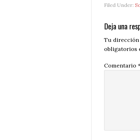
Filed Under:
S
Reader
Deja una res
Interactio
Tu dirección
obligatorios
Comentario