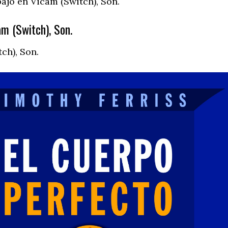
ajo en Vicam (Switch), Son.
m (Switch), Son.