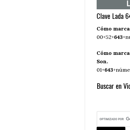
Clave Lada 6
Cómo marcar 
00+52+
643
+n
Cómo marcar
Son.
01+
643
+númer
Buscar en Vi