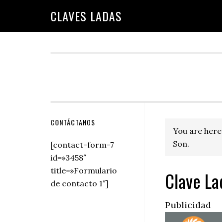
Skip
Skip
Skip
Skip
Skip
CLAVES LADAS
to
to
to
to
to
primary
main
primary
secondary
footer
navigation
content
sidebar
sidebar
Secondary
CONTÁCTANOS
You are here
Sidebar
Son.
[contact-form-7
id=»3458″
title=»Formulario
Clave La
de contacto 1″]
Publicidad