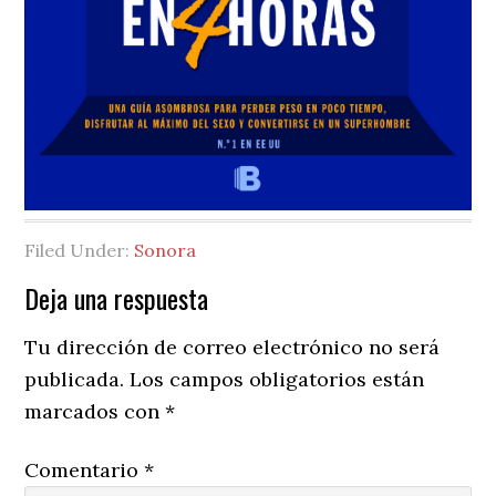
Filed Under:
Sonora
Reader
Deja una respuesta
Interactions
Tu dirección de correo electrónico no será
publicada.
Los campos obligatorios están
marcados con
*
Comentario
*