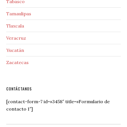
Tabasco
Tamaulipas
Tlaxcala
Veracruz
Yucatán
Zacatecas
Secondary
CONTÁCTANOS
Sidebar
[contact-form-7 id=»3458″ title=»Formulario de
contacto 1″]