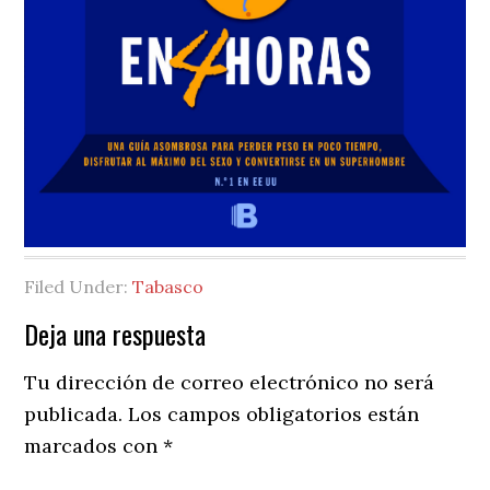
Filed Under:
Tabasco
Reader
Deja una respuesta
Interactions
Tu dirección de correo electrónico no será
publicada.
Los campos obligatorios están
marcados con
*