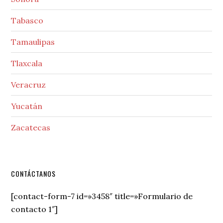
Tabasco
Tamaulipas
Tlaxcala
Veracruz
Yucatán
Zacatecas
Secondary
CONTÁCTANOS
Sidebar
[contact-form-7 id=»3458″ title=»Formulario de
contacto 1″]