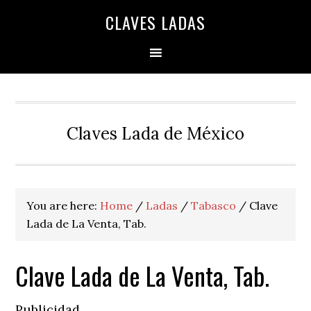
Skip
Skip
Skip
Skip
Skip
CLAVES LADAS
to
to
to
to
to
primary
main
primary
secondary
footer
navigation
content
sidebar
sidebar
Claves Lada de México
You are here:
Home
/
Ladas
/
Tabasco
/
Clave
Lada de La Venta, Tab.
Clave Lada de La Venta, Tab.
Publicidad