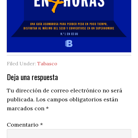
Filed Under:
Tabasco
Reader
Deja una respuesta
Interactions
Tu dirección de correo electrónico no será
publicada.
Los campos obligatorios están
marcados con
*
Comentario
*