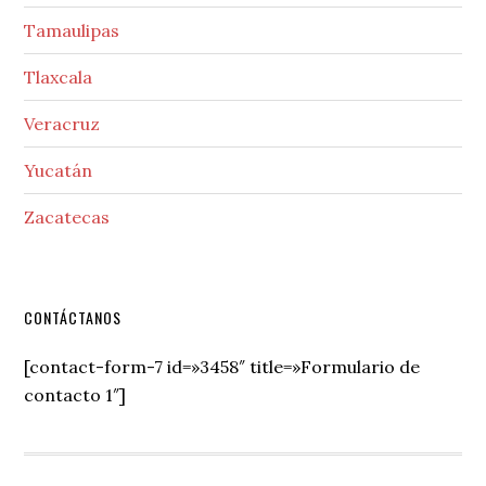
Tamaulipas
Tlaxcala
Veracruz
Yucatán
Zacatecas
Secondary
CONTÁCTANOS
Sidebar
[contact-form-7 id=»3458″ title=»Formulario de
contacto 1″]