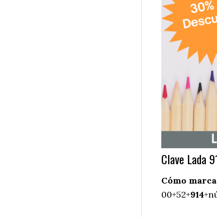
Clave Lada 9
Cómo marcar 
00+52+
914
+nú