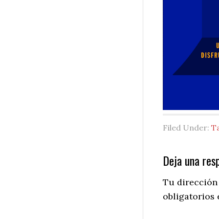
Filed Under:
T
Reader
Deja una res
Interactio
Tu dirección
obligatorios