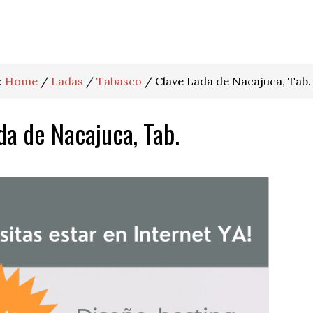
:
Home
/
Ladas
/
Tabasco
/
Clave Lada de Nacajuca, Tab.
da de Nacajuca, Tab.