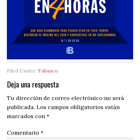
Filed Under:
Tabasco
Reader
Deja una respuesta
Interactions
Tu dirección de correo electrónico no será
publicada.
Los campos obligatorios están
marcados con
*
Comentario
*