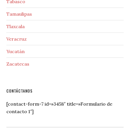
Tabasco
Tamaulipas
Tlaxcala
Veracruz
Yucatán
Zacatecas
Secondary
CONTÁCTANOS
Sidebar
[contact-form-7 id=»3458″ title=»Formulario de
contacto 1″]