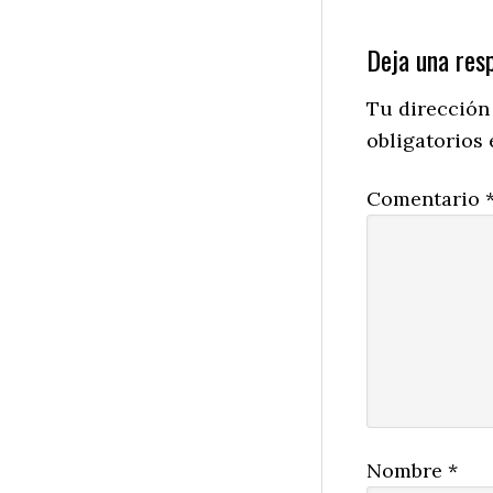
Reader
Deja una res
Interactio
Tu dirección
obligatorios
Comentario
Nombre
*