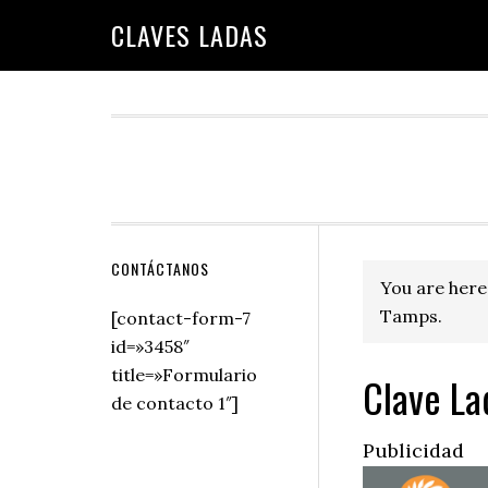
Skip
Skip
Skip
Skip
Skip
CLAVES LADAS
to
to
to
to
to
primary
main
primary
secondary
footer
navigation
content
sidebar
sidebar
Secondary
CONTÁCTANOS
You are here
Sidebar
Tamps.
[contact-form-7
id=»3458″
title=»Formulario
Clave La
de contacto 1″]
Publicidad