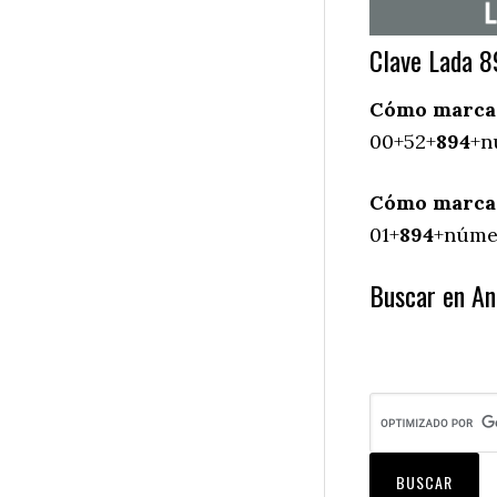
Clave Lada 8
Cómo marcar
00+52+
894
+n
Cómo marcar
01+
894
+númer
Buscar en An