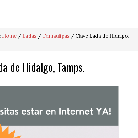
:
Home
/
Ladas
/
Tamaulipas
/
Clave Lada de Hidalgo,
da de Hidalgo, Tamps.