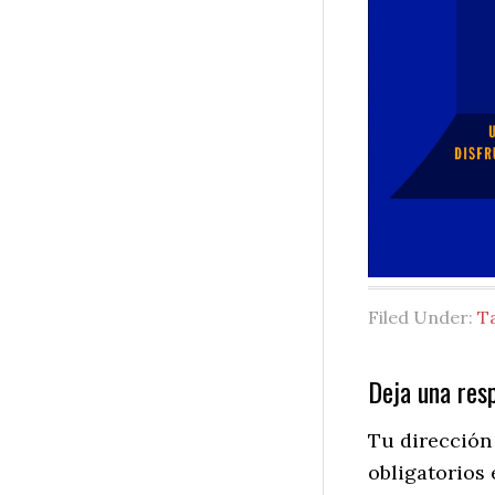
Filed Under:
T
Reader
Deja una res
Interactio
Tu dirección
obligatorios