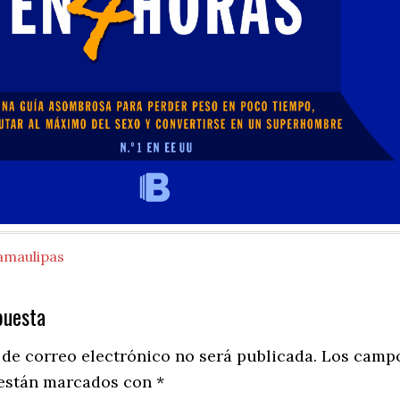
amaulipas
puesta
ns
 de correo electrónico no será publicada.
Los camp
 están marcados con
*