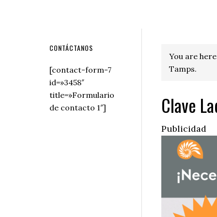
Secondary
CONTÁCTANOS
You are here
Sidebar
Tamps.
[contact-form-7
id=»3458″
title=»Formulario
Clave La
de contacto 1″]
Publicidad