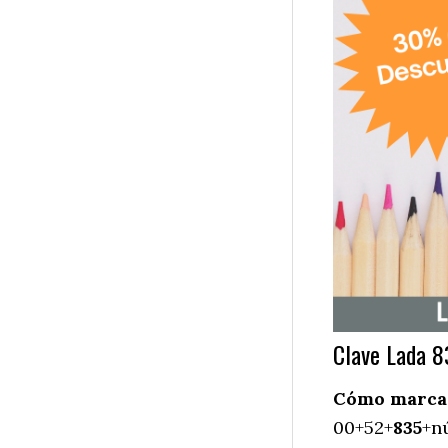
Clave Lada 8
Cómo marcar 
00+52+
835
+n