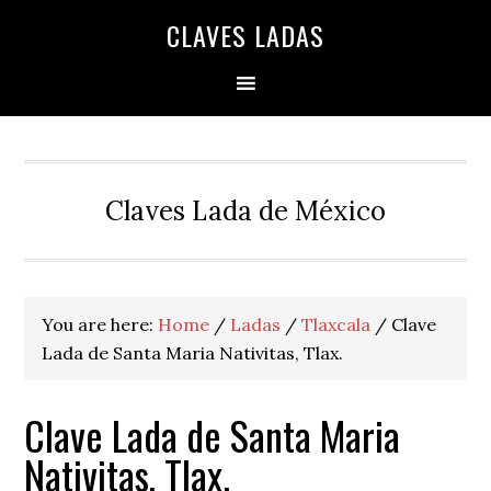
Skip
Skip
Skip
Skip
Skip
CLAVES LADAS
to
to
to
to
to
primary
main
primary
secondary
footer
navigation
content
sidebar
sidebar
Claves Lada de México
You are here:
Home
/
Ladas
/
Tlaxcala
/
Clave
Lada de Santa Maria Nativitas, Tlax.
Clave Lada de Santa Maria
Nativitas, Tlax.