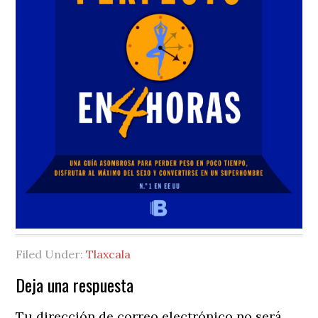
Filed Under:
Tlaxcala
Reader
Deja una respuesta
Interactions
Tu dirección de correo electrónico no será