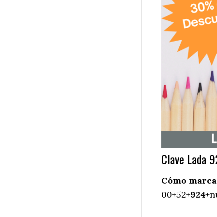
Clave Lada 9
Cómo marcar 
00+52+
924
+n