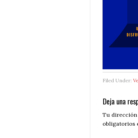
Filed Under:
V
Reader
Deja una res
Interactio
Tu dirección
obligatorios