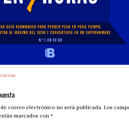
eracruz
puesta
ns
 de correo electrónico no será publicada.
Los camp
 están marcados con
*