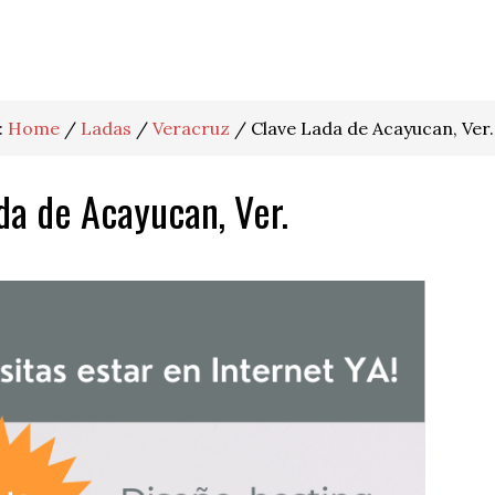
:
Home
/
Ladas
/
Veracruz
/
Clave Lada de Acayucan, Ver.
da de Acayucan, Ver.